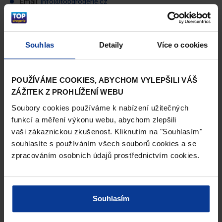
Email:
info@topdrogerie.cz
Pracovní doba infolinky
pondělí - pátek: 8:00-16:30
Souhlas
Detaily
Více o cookies
POUŽÍVÁME COOKIES, ABYCHOM VYLEPŠILI VÁŠ
ZÁŽITEK Z PROHLÍŽENÍ WEBU
Akce
Soubory cookies používáme k nabízení užitečných
Aktuální akční leták
funkcí a měření výkonu webu, abychom zlepšili
vaši zákaznickou zkušenost. Kliknutím na "Souhlasím"
souhlasíte s používáním všech souborů cookies a se
zpracováním osobních údajů prostřednictvím cookies.
Souhlasím